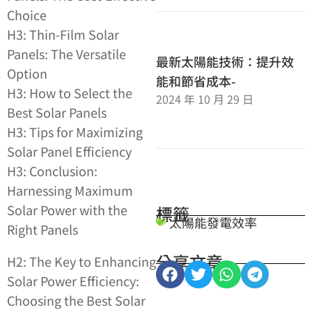
Choice
H3: Thin-Film Solar
Panels: The Versatile
最新太陽能技術：提升效
Option
能和節省成本-
H3: How to Select the
2024 年 10 月 29 日
Best Solar Panels
H3: Tips for Maximizing
Solar Panel Efficiency
H3: Conclusion:
Harnessing Maximum
Solar Power with the
標籤
太陽能發電效率
Right Panels
分享文章
H2: The Key to Enhancing
Solar Power Efficiency:
Choosing the Best Solar