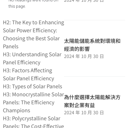
this page.
H2: The Key to Enhancing
Solar Power Efficiency:
Choosing the Best Solar
太陽能儲能系統對環境和
Panels
經濟的影響
H3: Understanding Solar
2024 年 10 月 30 日
Panel Efficiency
H3: Factors Affecting
Solar Panel Efficiency
H3: Types of Solar Panels
H3: Monocrystalline Solar
為什麼選擇太陽能解決方
Panels: The Efficiency
案對企業有益
Champions
2024 年 10 月 30 日
H3: Polycrystalline Solar
Panels: The Cost-Effective